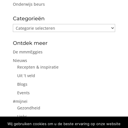
Onderwijs beurs
Categorieën
Categorieën
Ontdek meer
De mmmEggies
Nieuws
Recepten & inspiratie
Uit ’t veld
Blogs
Events
#mijnei
Gezondheid
Links
Wij gebruiken cookies om u de beste ervaring op onze website
Contact