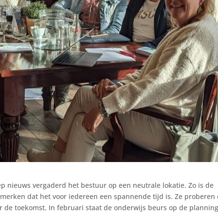
iep nieuws vergaderd het bestuur op een neutrale lokatie. Zo is de
erken dat het voor iedereen een spannende tijd is. Ze proberen
 de toekomst. In februari staat de onderwijs beurs op de planning