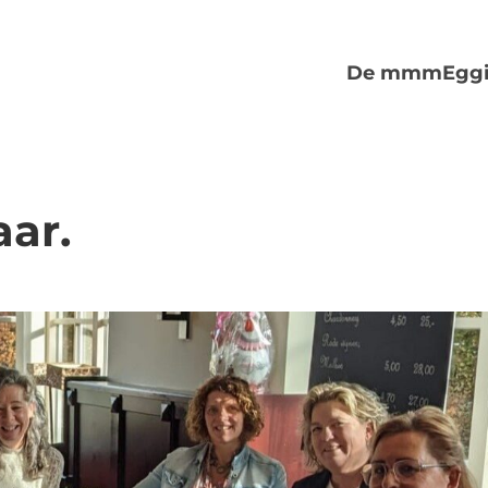
De mmmEggi
aar.