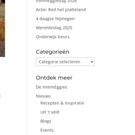
mmmEggiedag 2026
Actie: Red het platteland
4 daagse Nijmegen
Wereldeidag 2025
Onderwijs beurs
Categorieën
Categorieën
Ontdek meer
De mmmEggies
Nieuws
l
Recepten & inspiratie
Uit ’t veld
Blogs
Events