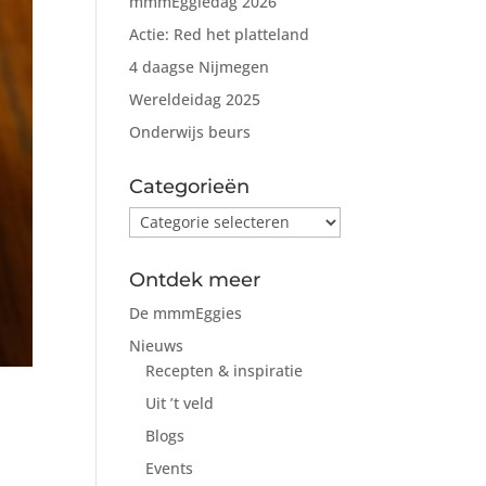
mmmEggiedag 2026
Actie: Red het platteland
4 daagse Nijmegen
Wereldeidag 2025
Onderwijs beurs
Categorieën
Categorieën
Ontdek meer
De mmmEggies
Nieuws
Recepten & inspiratie
Uit ’t veld
Blogs
Events