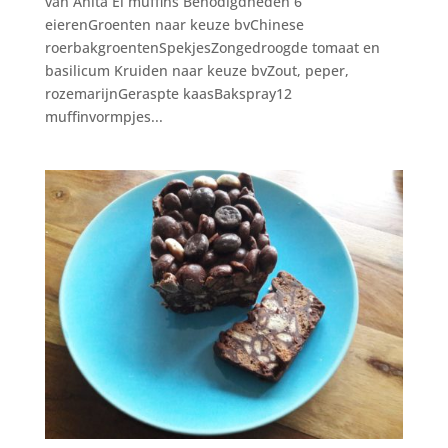
van Anita Ei muffins Benodigdheden 6
eierenGroenten naar keuze bvChinese
roerbakgroentenSpekjesZongedroogde tomaat en
basilicum Kruiden naar keuze bvZout, peper,
rozemarijnGeraspte kaasBakspray12
muffinvormpjes...