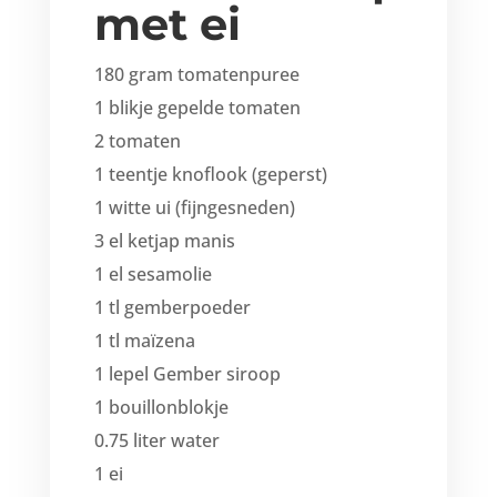
met ei
180 gram tomatenpuree
1 blikje gepelde tomaten
2 tomaten
1 teentje knoflook (geperst)
1 witte ui (fijngesneden)
3 el ketjap manis
1 el sesamolie
1 tl gemberpoeder
1 tl maïzena
1 lepel Gember siroop
1 bouillonblokje
0.75 liter water
1 ei