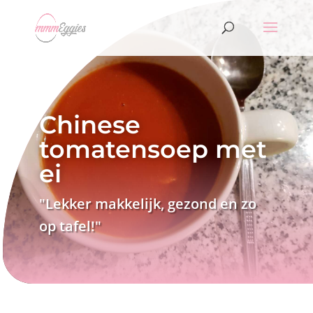
Chinese
tomatensoep met
ei
"Lekker makkelijk, gezond en zo
op tafel!"