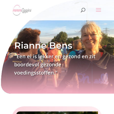
Rianne Bens
"Een ei is lekker en gezond en zit
boordevol gezonde
voedingsstoffen."